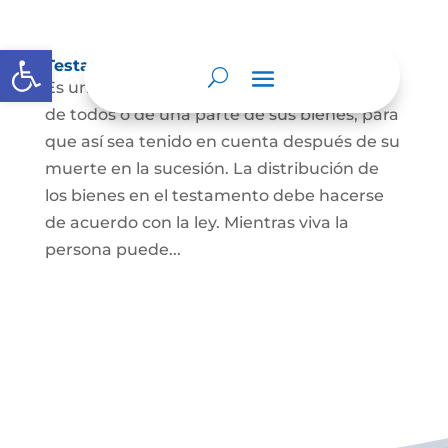
Abrir barra de herramientas
Testamento
Es un acto por el cual una persona dispone
de todos o de una parte de sus bienes, para
que así sea tenido en cuenta después de su
muerte en la sucesión. La distribución de
los bienes en el testamento debe hacerse
de acuerdo con la ley. Mientras viva la
persona puede...