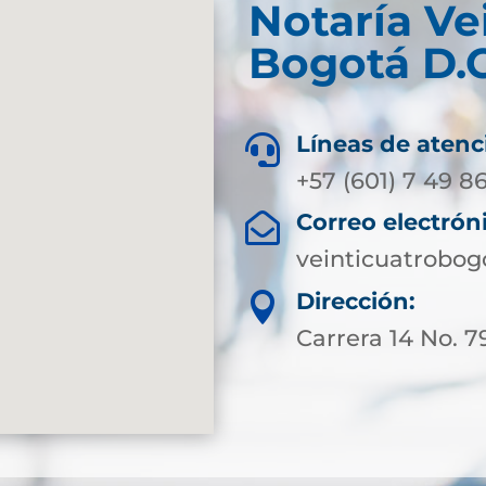
Notaría Ve
Bogotá D.C
Líneas de atenc

+57 (601) 7 49 86
Correo electrón

veinticuatrobog
Dirección:

Carrera 14 No. 79