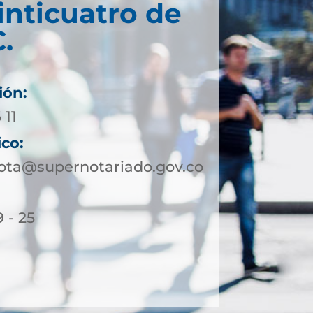
inticuatro de
.
ión:
 11
ico:
ota@supernotariado.gov.co
 - 25