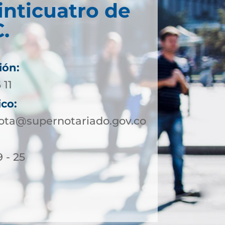
inticuatro de
.
ión:
 11
ico:
ota@supernotariado.gov.co
 - 25