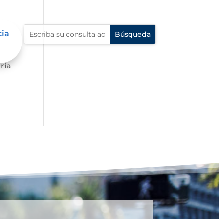
cia
s
ria