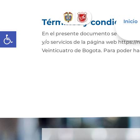
Términos y condicione
Inicio
Abrir barra de herramientas
En el presente documento se establece
y/o servicios de la página web https:
Veinticuatro de Bogota. Para poder hace