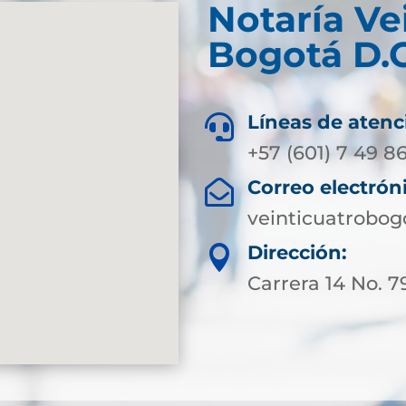
Notaría Ve
Bogotá D.C
Líneas de atenc

+57 (601) 7 49 86
Correo electrón

veinticuatrobog
Dirección:

Carrera 14 No. 79