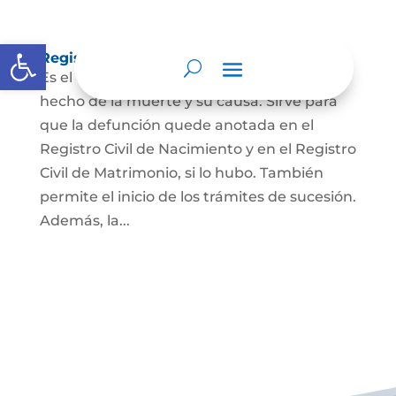
Abrir barra de herramientas
Registro Civil de Defunción
Es el documento público que prueba el
hecho de la muerte y su causa. Sirve para
que la defunción quede anotada en el
Registro Civil de Nacimiento y en el Registro
Civil de Matrimonio, si lo hubo. También
permite el inicio de los trámites de sucesión.
Además, la...