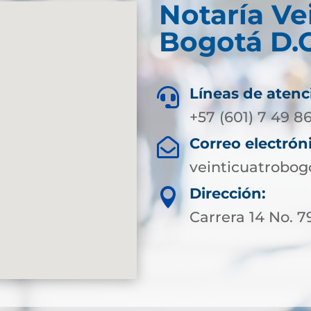
Notaría Ve
Bogotá D.C
Líneas de atenc

+57 (601) 7 49 86
Correo electrón

veinticuatrobog
Dirección:

Carrera 14 No. 79