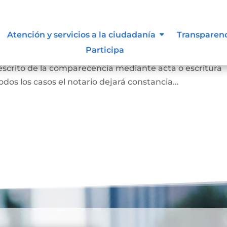
 para otorgar escritura pública
Atención y servicios a la ciudadanía
Transparen
Participa
persona concurrió a la notaría a otorgar una escritur
 escrito de la comparecencia mediante acta o escritura
odos los casos el notario dejará constancia...