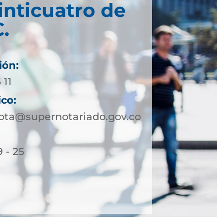
inticuatro de
.
ión:
 11
ico:
ota@supernotariado.gov.co
 - 25