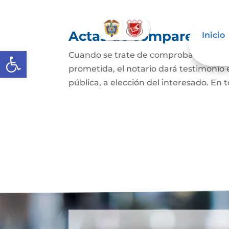
Actas de comparecencia
Inicio
Abrir barra de herramientas
Cuando se trate de comprobar que una 
prometida, el notario dará testimonio
pública, a elección del interesado. En t