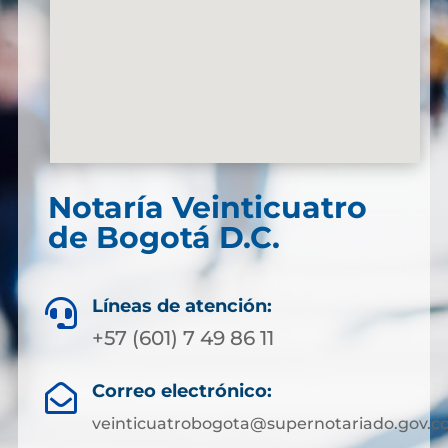
Notaría Veinticuatro
de Bogotá D.C.
Líneas de atención:

+57 (601) 7 49 86 11
Correo electrónico:

veinticuatrobogota@supernotariado.gov.c