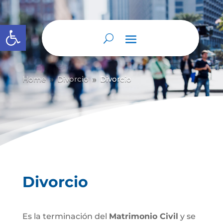
Abrir barra de herramientas
Home
Divorcio
Divorcio
9
9
Divorcio
Es la terminación del
Matrimonio Civil
y se